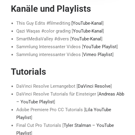
Kanäle und Playlists
This Guy Edits #filmediting
[YouTube-Kanal
]
Qazi Waqas #color grading [
YouTube-Kanal
]
SmartMediaValley #divers [
YouTube-Kanal
]
Sammlung Interessanter Videos [
YouTube Playlist
]
Sammlung interessanter Videos [
Vimeo Playlist
]
Tutorials
DaVinci Resolve Lernangebot [
DaVinci Resolve
]
DaVinci Resolve Tutorials für Einsteiger [
Andreas Abb
– YouTube Playlist
]
Adobe Premiere Pro CC Tutorials [
Lila YouTube
Playlist
]
Final Cut Pro Tutorials [
Tyler Stalman – YouTube
Playlist
]